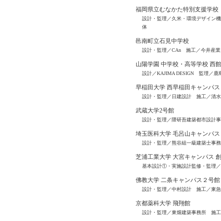
福岡県立むなかた特別支援学校
設計・監理／久米・環境デザイン機
体
邑南町立石見中学校
設計・監理／CAn 施工／今井産
山陽学園 中学校・高等学校 西
設計／KAJIMA DESIGN 監理
早稲田大学 西早稲田キャンパス 
設計・監理／日建設計 施工／清水
武蔵大学2号館
設計・監理／隈研吾建築都市設計事
埼玉医科大学 毛呂山キャンパス
設計・監理／熊谷組一級建築士事務
芝浦工業大学 大宮キャンパス 
基本設計①・実施設計監修・監理／安
佛教大学 二条キャンパス２号館
設計・監理／中村設計 施工／東急
京都薬科大学 飛翔館
設計・監理／東畑建築事務所 施工