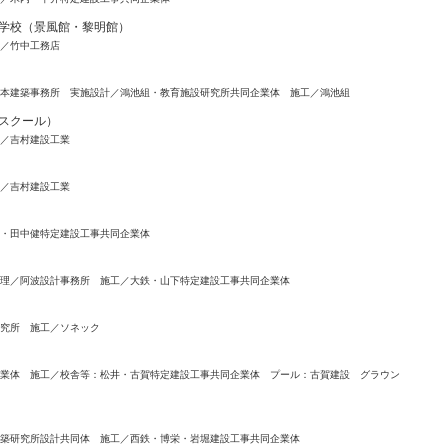
中学校（景風館・黎明館）
／竹中工務店
本建築事務所 実施設計／鴻池組・教育施設研究所共同企業体 施工／鴻池組
ースクール）
／吉村建設工業
／吉村建設工業
・田中健特定建設工事共同企業体
理／阿波設計事務所 施工／大鉄・山下特定建設工事共同企業体
究所 施工／ソネック
業体 施工／校舎等：松井・古賀特定建設工事共同企業体 プール：古賀建設 グラウン
築研究所設計共同体 施工／西鉄・博栄・岩堀建設工事共同企業体