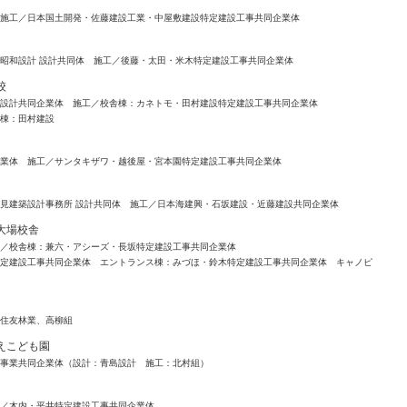
 施工／日本国土開発・佐藤建設工業・中屋敷建設特定建設工事共同企業体
昭和設計 設計共同体 施工／後藤・太田・米木特定建設工事共同企業体
校
設計共同企業体 施工／校舎棟：カネトモ・田村建設特定建設工事共同企業体
棟：田村建設
業体 施工／サンタキザワ・越後屋・宮本園特定建設工事共同企業体
見建築設計事務所 設計共同体 施工／日本海建興・石坂建設・近藤建設共同企業体
大場校舎
／校舎棟：兼六・アシーズ・長坂特定建設工事共同企業体
定建設工事共同企業体 エントランス棟：みづほ・鈴木特定建設工事共同企業体 キャノピ
住友林業、高柳組
えこども園
事業共同企業体（設計：青島設計 施工：北村組）
／木内・平井特定建設工事共同企業体