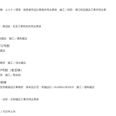
構・エスティ環境・衛星都市設計業務共同企業体 施工／前田・溝江特定建設工事共同企業
業・溝辺組・石見工業特別共同企業体
館
／鹿島建設 施工／鹿島建設
52号館
建設
務所 施工／清水建設
 9号館（食堂棟）
所 施工／熊谷組
創発棟
井建築設計事務所 基本設計②・実施設計／KAJIMA DESIGN 施工／鹿島建設
・吉村・北和建設工事共同企業体
／大日本土木