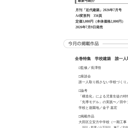
最新号紹介
月刊「近代建築」2026年7月号
A4変形判 356頁
定価3,080円（本体価格2,800円）
2026年7月9日発売
全巻特集 学校建築 誰一人
□監修／長澤悟
□座談会
誰一人取り残さない学校づくり／大
□論考
「構造化」による児童生徒の特
「先導モデル」の実践〜／田中 
学校と遊園地／金子 嘉宏
□掲載作品
大田区立安方中学校（一期工事
設計・監理／山下設計 施工／北信