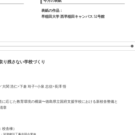
今月の表紙
表紙の作品：
早稲田大学 西早稲田キャンパス 52号館
取り残さない学校づくり
関 浩仁×下倉 玲子×小泉 志信×長澤 悟
性に応じた教育環境の構築〜徳島県立国府支援学校における新校舎整備と
清章
：校舎棟）
・河津建設工事共同企業体