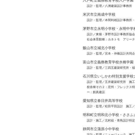
六戸町立義務教育学校六戸学園
設計・監理／八洲建築設計事務所
米沢市立南成中学校
設計・監理／本間利雄設計事務所・
茅野市立永明小学校・永明中学
設計／東畑・茅野市設計事務所協会
社会体育館棟：カネトモ アリーナ
飯山市立城北小学校
設計・監理／宮本・仲條設計共同企
富山市立義務教育学校水橋学園
設計・監理／三四五建築研究所・福
石川県立いしかわ特別支援学校
設計・監理／五井建築研究所 施工
校舎棟その２：宏州・フレックス特
ー：創真建設
愛知県立春日井高等学校
設計・監理／松田平田設計 施工／
明和町立明和北小学校・ささふ
設計・施工／北村組・青島設計特定
静岡市立蒲原小中学校
設計・監理／ニュージェック 施工