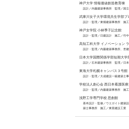
神戸大学 情報価値創造教育棟
設計／内藤建築事務所 監理／国立
武庫川女子大学環境共生学部プ
設計・監理／東畑建築事務所 施工
神戸女学院 小林季子記念館
設計・監理／日建設計 施工／竹中
高知工科大学 イノベーション 
設計・監理／内藤建築事務所、杢建
日本大学国際関係学部短期大学
設計／石本建築事務所 監理／日本
東海大学札幌キャンパス３号館
設計・監理／大成建設一級建築士事
学校法人創心会 西日本看護医療
設計・監理／内藤建築事務所 施工
浅野工学専門学校 思創館
基本設計・監修／ウエガイト建築設計事
築士事務所 施工／東亜建設工業