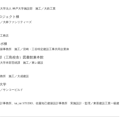
大学法人 神戸大学施設部 施工／大鉄工業
ロジェクト棟
／大林ファシリティーズ
工務店
ラボ棟
築事務所 施工／宮崎・三谷特定建設工事共同企業体
部（三島校舎）図書館兼本館
大学本部営繕課 施工／東レ建設
務所 施工／大成建設
大学
／サンコービルド
務所、tai_tai STUDIO、佐藤知己建築設計事務所 実施設計・監理／東亜建設工業一級建