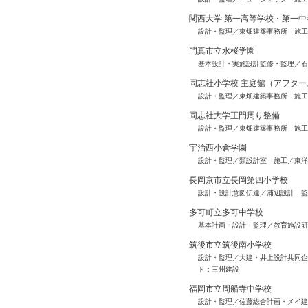
関西大学 第一高等学校・第一
設計・監理／東畑建築事務所 施工
門真市立水桜学園
基本設計・実施設計監修・監理／石
同志社小学校 主庭館（アフタ
設計・監理／東畑建築事務所 施工
同志社大学正門周り整備
設計・監理／東畑建築事務所 施工
宇治西小倉学園
設計・監理／類設計室 施工／東洋
長岡京市立長岡第四小学校
設計・設計意図伝達／浦辺設計 監
多可町立多可中学校
基本計画・設計・監理／教育施設研
筑後市立筑後南小学校
設計・監理／大建・井上設計共同企
ド：三州建設
福岡市立周船寺中学校
設計・監理／佐藤総合計画・メイ建