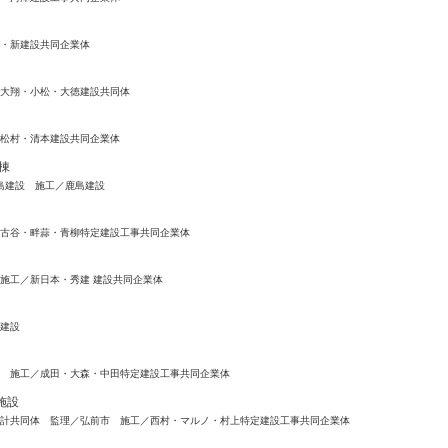
・新建設共同企業体
大翔・小松・大徳建設共同体
松村・清本建設共同企業体
棟
／鹿島建設 施工／鹿島建設
古谷・畔蒜・青柳特定建設工事共同企業体
施工／新日本・秀建 建設共同企業体
建設
 施工／成田・大森・中田特定建設工事共同企業体
施設
計共同体 監理／弘前市 施工／西村・マルノ・村上特定建設工事共同企業体