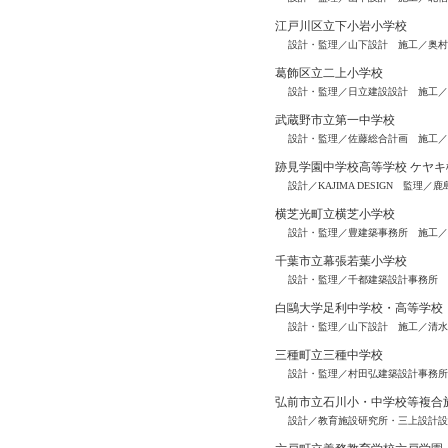
江戸川区立下小岩小学校
設計・監理／山下設計 施工／奥村
葛飾区立二上小学校
設計・監理／日立建設設計 施工／
武蔵野市立第一中学校
設計・監理／佐藤総合計画 施工／
跡見学園中学校高等学校 ケヤキ
設計／KAJIMA DESIGN 監理
横芝光町立横芝小学校
設計・監理／豊建築事務所 施工／
千葉市立幕張若葉小学校
設計・監理／千都建築設計事務所 
白鷗大学足利中学校・高等学校
設計・監理／山下設計 施工／清水
三種町立三種中学校
設計・監理／村田弘建築設計事務所
弘前市立石川小・中学校等複合
設計／教育施設研究所・三上設計設