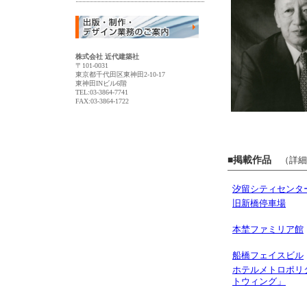
株式会社 近代建築社
〒101-0031
東京都千代田区東神田2-10-17
東神田INビル6階
TEL:03-3864-7741
FAX:03-3864-1722
■掲載作品
（詳細
汐留シティセンタ
旧新橋停車場
本埜ファミリア館
船橋フェイスビル
ホテルメトロポリ
トウィング」