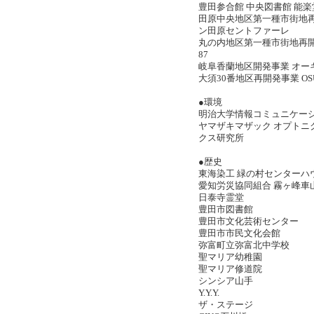
豊田参合館 中央図書館 能
田原中央地区第一種市街地再
ン田原セントファーレ
丸の内地区第一種市街地再
87
岐阜香蘭地区開発事業 オー
大須30番地区再開発事業 OSU
●環境
明治大学情報コミュニケー
ヤマザキマザック オプトニ
クス研究所
●歴史
東海染工 緑の村センター
愛知労災協同組合 霧ヶ峰
日泰寺霊堂
豊田市図書館
豊田市文化芸術センター
豊田市市民文化会館
弥富町立弥富北中学校
聖マリア幼稚園
聖マリア修道院
シンシア山手
Y.Y.Y.
ザ・ステージ