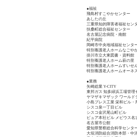
●福祉
飛島村すこやかセンター
あしたの丘
三重県知的障害者福祉セン
扶桑町総合福祉センター
名古屋記念病院・南館
紀平病院
岡崎市中央地域福祉センタ
特別養護老人ホームなごや
掛川市立大東図書・資料館
特別養護老人ホーム萩の里
特別養護老人ホームすいせ
特別養護老人ホームオーネ
●業務
矢崎総業 Y-CITY
東邦ガス 知多緑浜工場管理
ヤマザキマザック ワールド
小島プレス工業 栄和ビル
シスコ泉一丁目ビル
シスコ金沢尾山町ビル
ピュア本社ビル メビウス名
名古屋市公館
愛知県警察総合科学セン
大垣消防組合消防本部・中