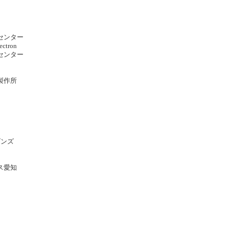
ルセンター
ctron
ンセンター
製作所
ー
場
場
ーズンズ
リス愛知
殿