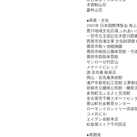
木曽駒山荘
蓼科山荘
●商業・文化
2005年 日本国際博覧会 
豊川地域文化広場 ふれあ
一宮市立玉堂記念木曽川
西尾市岩瀬文庫 文化財調
豊田市鞍ヶ池植物園
豊田市猿投公園体育館・
豊田市西部体育館
サンローゼ代官山
メナードビレック
源 吉兆庵 銀座店
岡山・吉兆庵美術館
瀬戸市新世紀工芸館 土夢
碧南市立棚尾公民館・棚尾
多気町立ふるさと交流館
名古屋市千種スポーツセン
豊山町社会教育センター
ローモンドカントリー倶楽
コメ兵ビル
エイデン名駅本店
松坂屋ストア千代田店
●再開発