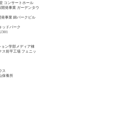
楽堂 コンサートホール
開発事業 ガーデンタウ
開発事業 錦パークビル
キッドパーク
301
ション学部メディア棟
クス前平工場 フェニッ
ハウス
車山保養所