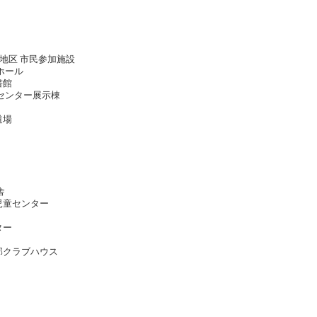
海上地区 市民参加施設
いホール
図書館
査センター展示棟
弓道場
創舎
児童センター
ター
部クラブハウス