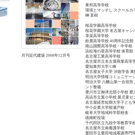
東邦高等学校
環境とマッチし スクールカ
榊 直樹
桜花学園高等学校
桜花学園大学 名古屋キャン
享栄高等学校
鈴鹿高等学校 40周年記念館
南山国際高等学校・中学校
浜松海の星高等学校 体育館
月刊近代建築 2008年12月号
名古屋工業高等学校
名古屋市立名古屋商業高等
愛知東邦大学 C棟
名古屋女子大学 汐路学舎 東
明治大学情報コミュニケー
明治大学 八幡山第一合宿所
ンド整備
豊川市立御津北部小学校 豊
高浜市立翼小学校 翼児童セ
名古屋経営短期大学子ども
中小企業大学校瀬戸校
岐阜大学地域科学部校舎
函南町役場
千代田区立九段中等教育学
名古屋市立南養護学校
豊田市立豊田地域看護専門