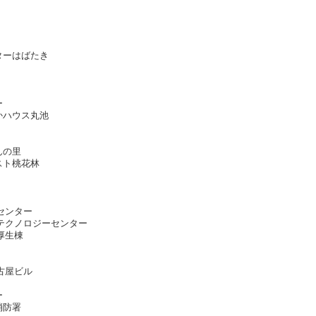
ターはばたき
ー
かハウス丸池
んの里
スト桃花林
センター
テクノロジーセンター
・厚生棟
古屋ビル
ター
消防署