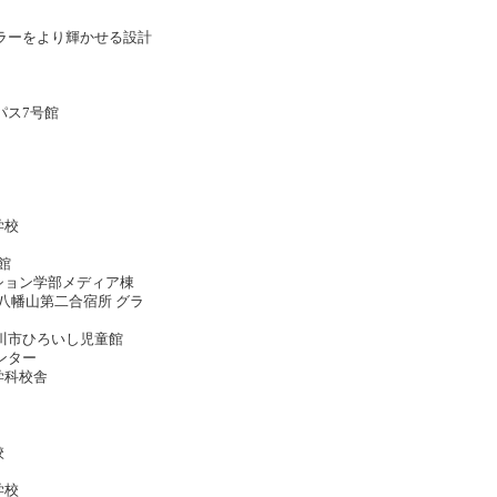
ラーをより輝かせる設計
パス7号館
学校
館
ション学部メディア棟
 八幡山第二合宿所 グラ
川市ひろいし児童館
ンター
学科校舎
校
学校