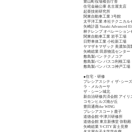
豊山町役場複合庁舎
住宅金融公庫 名古屋支店
起亜技術研究所
関東自動車工業 3号館
太平洋工業 本社テクニカ
矢崎計器 Yazaki Advanced Ele
林テレンプ オペレーショ
関東自動車工業 岩手工場
日野車体工業 小松新工場
ヤマザキマザック 美濃加茂
矢崎総業 田原物流センタ
敷島製パン テクノコア
敷島製パン パスコ利根工
敷島製パン パスコ神戸工
●住宅・研修
プレシアスシティ ザ･シ
ラ・メルカーサ
ザ・シーン城北
新自治研修共済会館 アイ
コモンヒルズ南が丘
豊田通商the WING
プレシアスコート鹿子
道徳会館 中津川研修所
道徳会館 東京新佛堂 弥勒
矢崎総業 Y-CITY 富士見寮
名古屋女子大学学生寮