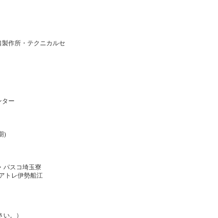
口製作所・テクニカルセ
センター
期)
・パスコ埼玉寮
 アトレ伊勢船江
さい。）