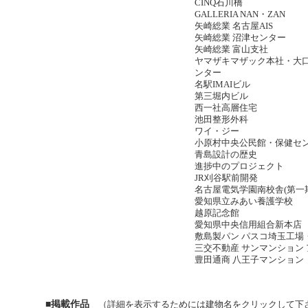
CINQ石川橋
GALLERIA NAN・ZAN
矢崎総業 名古屋AIS
矢崎総業 沼津センター
矢崎総業 富山支社
ヤマザキマザック本社・大
ンター
名駅IMAIビル
第三堀内ビル
西一社高層住宅
池田整形外科
ワイ・ジー
小原村中央公民館・保健
青島設計の歴史
進捗中のプロジェクト
JR刈谷駅前開発
名古屋電気学園南校舎(第一
愛知県立みあい養護学校
越原記念館
愛知県中央信用組合新本店
敷島製パン パスコ埼玉工場
三交不動産 サンマンション
豊田通商 八王子マンション
■掲載作品
（詳細を表示するためには建物名をクリックして下