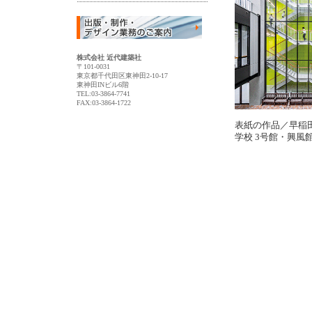
株式会社 近代建築社
〒101-0031
東京都千代田区東神田2-10-17
東神田INビル6階
TEL:03-3864-7741
FAX:03-3864-1722
表紙の作品／早稲
学校 3号館・興風