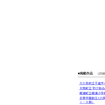
■掲載作品
（詳細
六ケ所村立千歳平
大熊町立 学び舎
横瀬町立横瀬小学
京華学園創立12
Ⅰ・Ⅱ期）