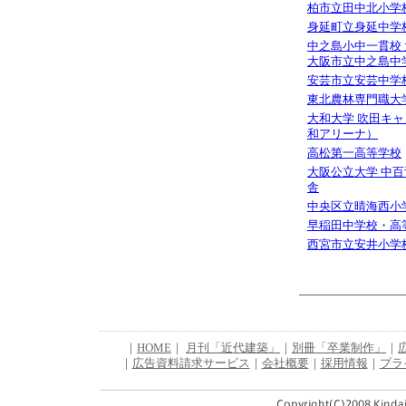
柏市立田中北小学
身延町立身延中学
中之島小中一貫校
大阪市立中之島中
安芸市立安芸中学
東北農林専門職大
大和大学 吹田キ
和アリーナ）
高松第一高等学校
大阪公立大学 中百
舎
中央区立晴海西小
早稲田中学校・高
西宮市立安井小学
｜
HOME
｜
月刊「近代建築」
｜
別冊「卒業制作」
｜
｜
広告資料請求サービス
｜
会社概要
｜
採用情報
｜
プラ