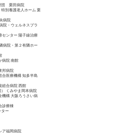
財団 栗田病院
特別養護老人ホーム 栗
中央病院
生病院・ウェルネスプラ
療センター 陽子線治療
有隣病院・第２有隣ホー
館
か病院 南館
東邦病院
総合医療機構 知多半島
波総合病院 西館
） くみやま岡本病院
全機構 大阪ろうさい病
合診療棟
ンター
シア福岡病院