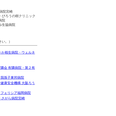
ら病院宮崎
・びろうの樹クリニック
病院
み生協病院
さい。）
あさか相生病院・ウェルネ
有隣会 有隣病院・第２有
 我孫子東邦病院
者健康安全機構 大阪ろう
 フェリシア福岡病院
会 さがら病院宮崎