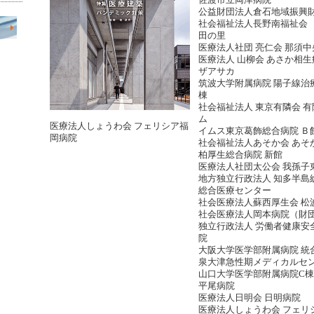
佐渡市立両津病院
公益財団法人倉石地域振興
社会福祉法人長野南福祉会 
田の里
医療法人社団 亮仁会 那須
医療法人 山柳会 あさか相
ザアサカ
筑波大学附属病院 陽子線治
棟
社会福祉法人 東京有隣会 
ム
医療法人しょうわ会 フェリシア福
イムス東京葛飾総合病院 Ｂ
岡病院
社会福祉法人あそか会 あそ
柏厚生総合病院 新館
医療法人社団太公会 我孫子
地方独立行政法人 知多半島
総合医療センター
社会医療法人蘇西厚生会 松
社会医療法人岡本病院（財団
独立行政法人 労働者健康安
院
大阪大学医学部附属病院 統
泉大津急性期メディカルセ
山口大学医学部附属病院C棟
平尾病院
医療法人日明会 日明病院
医療法人しょうわ会 フェリ