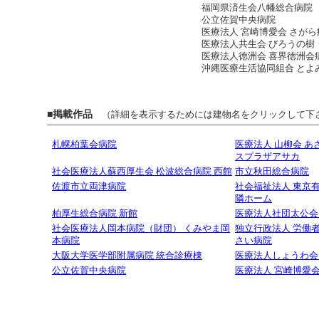
福岡県済生会八幡総合病院
公立佐賀中央病院
医療法人 宮崎博愛会 さが
医療法人共生会 びろうの樹
医療法人徳洲会 喜界徳洲会
沖縄医療生活協同組合 とよ
■掲載作品
（詳細を表示するためには建物名をクリックして下
札幌柏葉会病院
医療法人 山柳会 
スプラザアサカ
社会医療法人蘇西厚生会 松波総合病院 西館
市立秋田総合病院
佐渡市立両津病院
社会福祉法人 東京
隣ホーム
柏厚生総合病院 新館
医療法人社団太公会
社会医療法人岡本病院（財団） くみやま岡
独立行政法人 労働
本病院
さい病院
大阪大学医学部附属病院 統合診療棟
医療法人しょうわ会
公立佐賀中央病院
医療法人 宮崎博愛